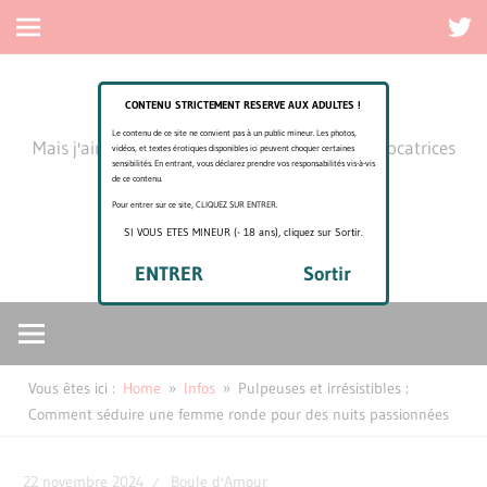
Twitt
Navigation
Skip
J'aime tes fesses
to
CONTENU STRICTEMENT RESERVE AUX ADULTES !
content
Le contenu de ce site ne convient pas à un public mineur. Les photos,
Mais j'aime aussi ton cul, tes belles fesses provocatrices
vidéos, et textes érotiques disponibles ici peuvent choquer certaines
sensibilités. En entrant, vous déclarez prendre vos responsabilités vis-à-vis
de belles rencontres
de ce contenu.
Pour entrer sur ce site, CLIQUEZ SUR ENTRER.
SI VOUS ETES MINEUR (- 18 ans), cliquez sur Sortir.
Search
Search
for:
ENTRER
Sortir
Vous êtes ici :
Home
Infos
Pulpeuses et irrésistibles :
Comment séduire une femme ronde pour des nuits passionnées
22 novembre 2024
Boule d'Amour