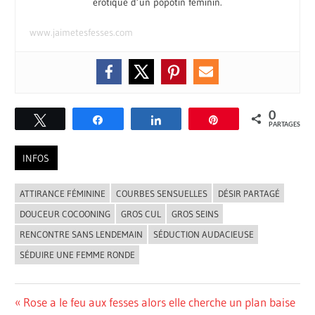
érotique d’un popotin féminin.
www.jaimetesfesses.com
0
Tweetez
Partagez
Partagez
Épingle
PARTAGES
INFOS
ATTIRANCE FÉMININE
COURBES SENSUELLES
DÉSIR PARTAGÉ
DOUCEUR COCOONING
GROS CUL
GROS SEINS
RENCONTRE SANS LENDEMAIN
SÉDUCTION AUDACIEUSE
SÉDUIRE UNE FEMME RONDE
Navigation
Previous
Rose a le feu aux fesses alors elle cherche un plan baise